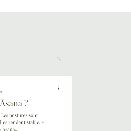
re
 Āsana ?
 Les postures sont
lles rendent stable. »
« Āsana...