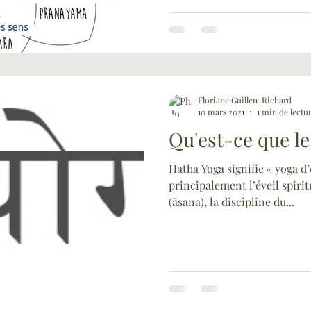
Floriane Guillen-Richard
10 mars 2021
1 min de lectu
Qu'est-ce que le
Hatha Yoga signifie « yoga d’
principalement l’éveil spirit
(āsana), la discipline du...