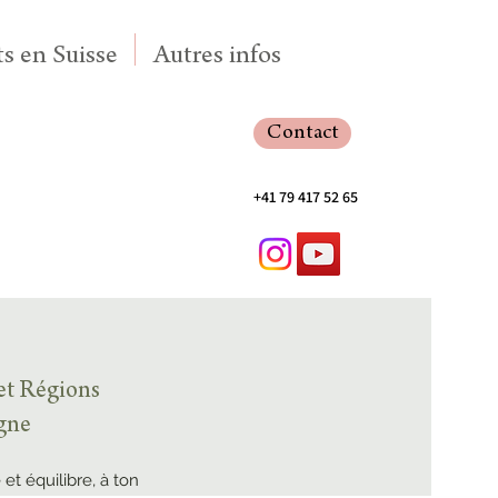
s en Suisse
Autres infos
Contact
+41 79 417 52 65
 et Régions
agne
 et équilibre, à ton