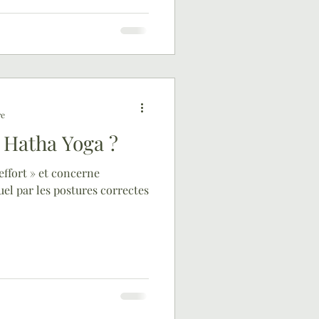
re
 Hatha Yoga ?
effort » et concerne
uel par les postures correctes