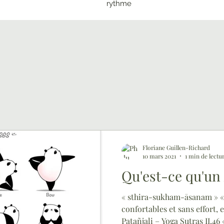
rythme
Floriane Guillen-Richard
10 mars 2021
1 min de lectu
Qu'est-ce qu'un
« sthira-sukham-āsanam » «
confortables et sans effort, e
Patañjali – Yoga Sutras II.46 