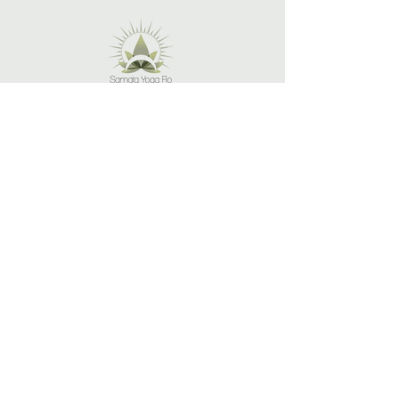
info@samatayogaflo.com
+41 79 417 52 65
Cours hebdomadaires à Sion (Valais)
Yoga en ligne
Events - Cours en entreprise
Ateliers - Retraite de yoga en Suisse et en Espagne
Mentions légales et Politiques de confidentialité - Copyright 2023