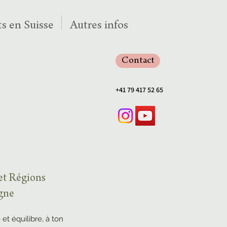
s en Suisse
Autres infos
Contact
+41 79 417 52 65
 et Régions
agne
 et équilibre, à ton