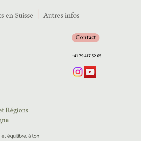
s en Suisse
Autres infos
Contact
+41 79 417 52 65
 et Régions
agne
 et équilibre, à ton