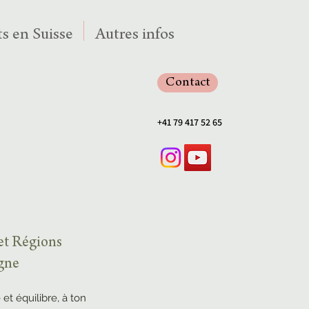
s en Suisse
Autres infos
Contact
+41 79 417 52 65
 et Régions
agne
 et équilibre, à ton