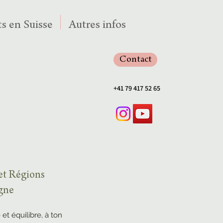
s en Suisse
Autres infos
Contact
+41 79 417 52 65
 et Régions
agne
 et équilibre, à ton