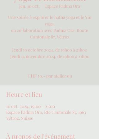
jeu. 10 oct.
  |  
Espace Padma Ora
Une soirée à explorer le hatha yoga et le Yin
yoga.
en collaboration avec Padma Ora, Route
Cantonale 87, Vétroz
Jeudi 10 octobre 2024, de 19h00 à 21h00
Jeudi 14 novembre 2024, de 19h00 à 21h00
CHF 50.- par atelier ou
Heure et lieu
10 oct. 2024, 19:00 – 21:00
Espace Padma Ora, Rte Cantonale 87, 1963
Vétroz, Suisse
À propos de l'événement