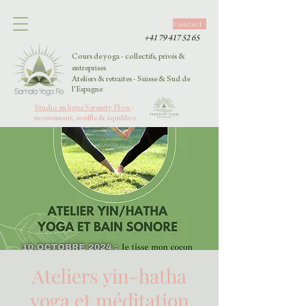
Contact
+41 79 417 52 65
Cours de yoga - collectifs, privés &
entreprises
Ateliers & retraites - Suisse & Sud de
l'Espagne
Studio en ligne Serenity Flow
:
mouvement, souffle & équilibre
Ateliers yin-hatha
yoga et méditation