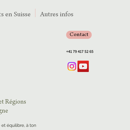
s en Suisse
Autres infos
Contact
+41 79 417 52 65
 et Régions
agne
 et équilibre, à ton