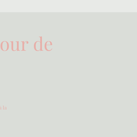
tour de
à la