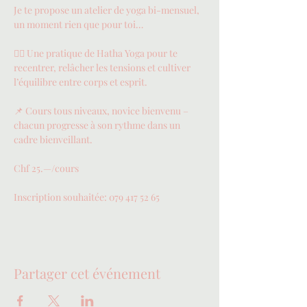
Je te propose un atelier de yoga bi-mensuel, 
un moment rien que pour toi…
🧘‍♀️ Une pratique de Hatha Yoga pour te 
recentrer, relâcher les tensions et cultiver 
l’équilibre entre corps et esprit.
📌 Cours tous niveaux, novice bienvenu – 
chacun progresse à son rythme dans un 
cadre bienveillant.
Chf 25.—/cours
Inscription souhaitée: 079 417 52 65
Partager cet événement