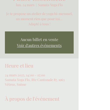
lun. 24 mars
  |  
Samata Yoga Flo
Je te propose un atelier de yoga bi-mensuel,
un moment rien que pour toi...
Adapté à tous !
Aucun billet en vente
Voir d'autres événements
Heure et lieu
24 mars 2025, 14:00 – 15:00
Samata Yoga Flo, Rte Cantonale 87, 1963
Vétroz, Suisse
À propos de l'événement