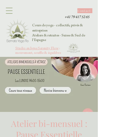
Contact
+41 79 417 52 65
Cours de yoga - collectifs, privés &
entreprises
Ateliers & retraites - Suisse & Sud de
l'Espagne
Studio en ligne Serenity Flow
:
mouvement, souffle & équilibre
Atelier bi-mensuel :
Pause Essentielle