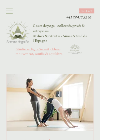
Contact
+41 79 417 52 65
Cours de yoga - collectifs, privés &
entreprises
Ateliers & retraites - Suisse & Sud de
l'Espagne
Studio en ligne Serenity Flow
:
mouvement, souffle & équilibre